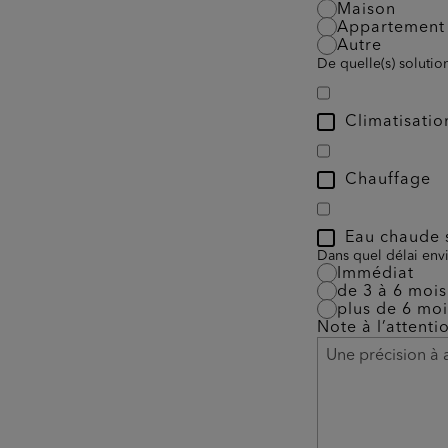
Maison
Appartement
Autre
De quelle(s) solutio
Climatisatio
Chauffage
Eau chaude s
Dans quel délai envi
Immédiat
de 3 à 6 mois
plus de 6 moi
Note à l’attenti