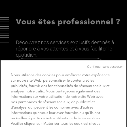
Vous êtes professionnel ?
Découvrez nos services exclusifs destinés à
répondre à vos attentes et à vous faciliter le
quotidien.
Découvrez le site dédié aux Pros
Continuer sans accepter
Nous utilisons des cookies pour améliorer votre expérience
sur notre site Web, personnaliser le contenu et les
publicités, fournir des fonctionnalités de réseaux sociaux et
analyser notre trafic. Nous partageons également des
informations sur votre utilisation de notre site Web avec
nos partenaires de réseaux sociaux, de publicité et
d'analyse, qui peuvent les combiner avec d'autres
informations que vous leur avez fournies ou qu'ils ont
recueillies à partir de votre utilisation de leurs services.
SUIVEZ MITSUBISHI ELECTRIC
Veuillez cliquer sur [Autoriser tous les cookies] si vous