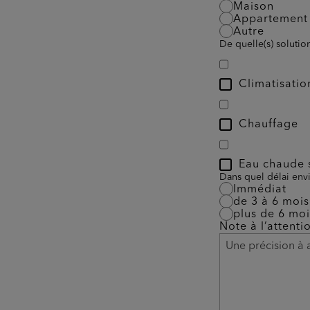
Maison
Appartement
Autre
De quelle(s) solutio
Climatisatio
Chauffage
Eau chaude s
Dans quel délai envi
Immédiat
de 3 à 6 mois
plus de 6 moi
Note à l’attenti