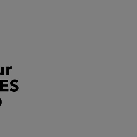
ur
ES
D