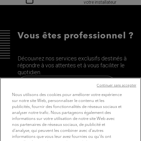
votre installateur
Vous êtes professionnel ?
Découvrez nos services exclusifs destinés à
répondre à vos attentes et à vous faciliter le
quotidien.
Découvrez le site dédié aux Pros
Continuer sans accepter
Nous utilisons des cookies pour améliorer votre expérience
sur notre site Web, personnaliser le contenu et les
publicités, fournir des fonctionnalités de réseaux sociaux et
analyser notre trafic. Nous partageons également des
informations sur votre utilisation de notre site Web avec
nos partenaires de réseaux sociaux, de publicité et
d'analyse, qui peuvent les combiner avec d'autres
informations que vous leur avez fournies ou qu'ils ont