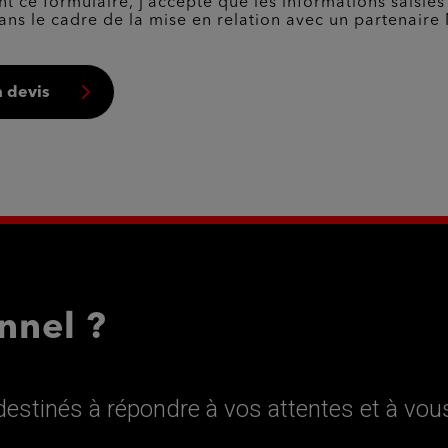
t ce formulaire, j’accepte que les informations saisies
ans le cadre de la mise en relation avec un partenaire 
 devis
nnel ?
estinés à répondre à vos attentes et à vou