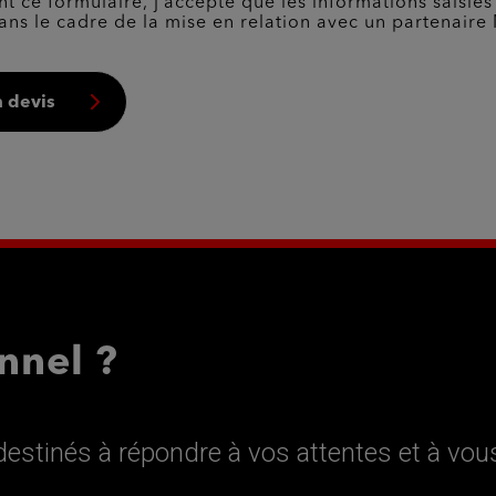
t ce formulaire, j’accepte que les informations saisies
ans le cadre de la mise en relation avec un partenaire 
 devis
nnel ?
estinés à répondre à vos attentes et à vou