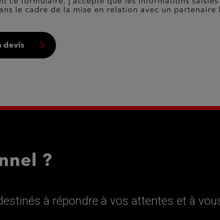
t ce formulaire, j’accepte que les informations saisies
ans le cadre de la mise en relation avec un partenaire 
 devis
nnel ?
estinés à répondre à vos attentes et à vou