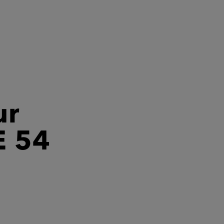
ur
E 54