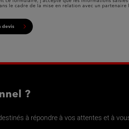
t ce formulaire, j’accepte que les informations saisies
ans le cadre de la mise en relation avec un partenaire 
 devis
nnel ?
estinés à répondre à vos attentes et à vou