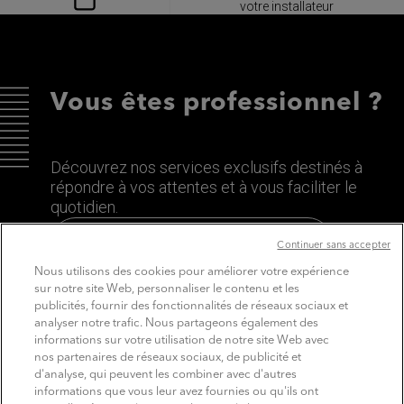
votre installateur
Vous êtes professionnel ?
Découvrez nos services exclusifs destinés à
répondre à vos attentes et à vous faciliter le
quotidien.
Découvrez le site dédié aux Pros
Continuer sans accepter
Nous utilisons des cookies pour améliorer votre expérience
sur notre site Web, personnaliser le contenu et les
publicités, fournir des fonctionnalités de réseaux sociaux et
analyser notre trafic. Nous partageons également des
informations sur votre utilisation de notre site Web avec
nos partenaires de réseaux sociaux, de publicité et
d'analyse, qui peuvent les combiner avec d'autres
informations que vous leur avez fournies ou qu'ils ont