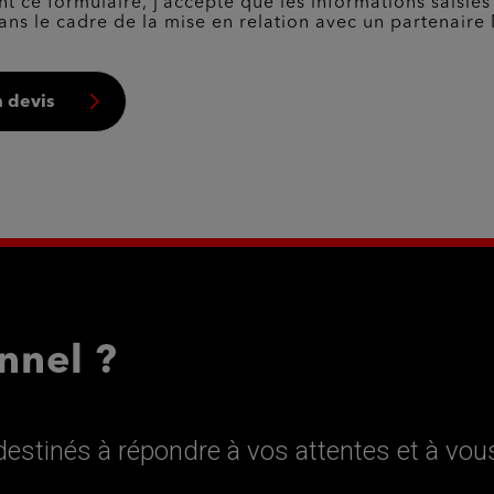
t ce formulaire, j’accepte que les informations saisies
ans le cadre de la mise en relation avec un partenaire 
 devis
nnel ?
estinés à répondre à vos attentes et à vou