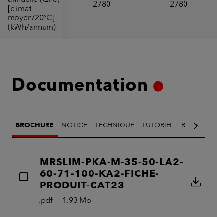
annuelle (Qhe)
2780
2780
[climat
moyen/20°C]
(kWh/annum)
Documentation
BROCHURE
NOTICE
TECHNIQUE
TUTORIEL
RÉGLEMEN
MRSLIM-PKA-M-35-50-LA2-
60-71-100-KA2-FICHE-
PRODUIT-CAT23
.pdf
1.93 Mo