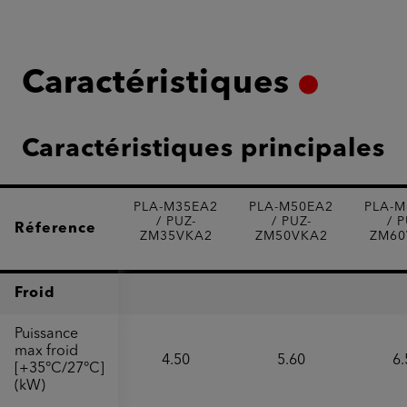
Caractéristiques
Caractéristiques principales
PLA-M35EA2
PLA-M50EA2
PLA-M
/ PUZ-
/ PUZ-
/ P
Réference
ZM35VKA2
ZM50VKA2
ZM60
Froid
Puissance
max froid
4.50
5.60
6.
[+35°C/27°C]
(kW)