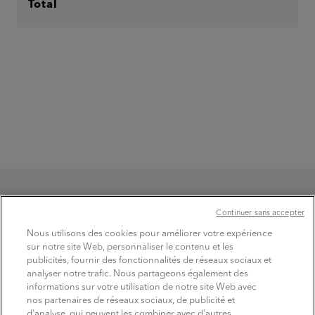
Total
Continuer sans accepter
Nous utilisons des cookies pour améliorer votre expérience
sur notre site Web, personnaliser le contenu et les
publicités, fournir des fonctionnalités de réseaux sociaux et
TROUVER
analyser notre trafic. Nous partageons également des
les produits
informations sur votre utilisation de notre site Web avec
nos partenaires de réseaux sociaux, de publicité et
d'analyse, qui peuvent les combiner avec d'autres