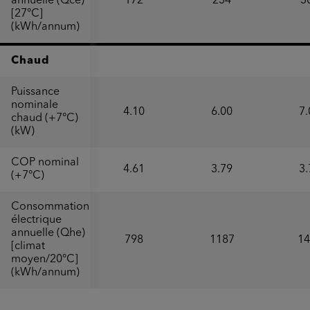
annuelle (Qce)
172
234
3
[27°C]
(kWh/annum)
Chaud
Puissance
nominale
4.10
6.00
7.
chaud (+7°C)
(kW)
COP nominal
4.61
3.79
3.
(+7°C)
Consommation
électrique
annuelle (Qhe)
798
1187
14
[climat
moyen/20°C]
(kWh/annum)