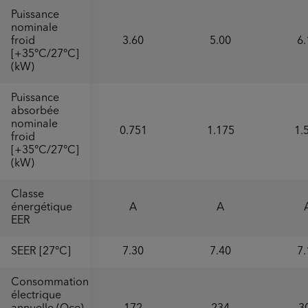
Puissance
nominale
froid
3.60
5.00
6.
[+35°C/27°C]
(kW)
Puissance
absorbée
nominale
0.751
1.175
1.
froid
[+35°C/27°C]
(kW)
Classe
énergétique
A
A
EER
SEER [27°C]
7.30
7.40
7.
Consommation
électrique