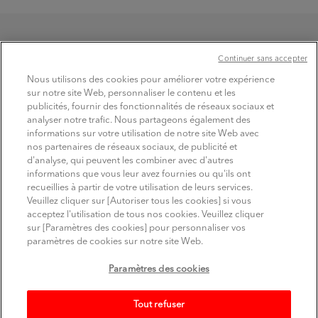
Continuer sans accepter
Nous utilisons des cookies pour améliorer votre expérience
sur notre site Web, personnaliser le contenu et les
publicités, fournir des fonctionnalités de réseaux sociaux et
TROUVER
analyser notre trafic. Nous partageons également des
les produits
informations sur votre utilisation de notre site Web avec
nos partenaires de réseaux sociaux, de publicité et
d'analyse, qui peuvent les combiner avec d'autres
informations que vous leur avez fournies ou qu'ils ont
recueillies à partir de votre utilisation de leurs services.
SUIVEZ MITSUBISHI ELECTRIC
Veuillez cliquer sur [Autoriser tous les cookies] si vous
Youtube
Linkedin
Instagram
acceptez l'utilisation de tous nos cookies. Veuillez cliquer
sur [Paramètres des cookies] pour personnaliser vos
Comptes officiels sur les réseaux sociaux
paramètres de cookies sur notre site Web.
Conditions d'utilisation
Politique de confidentialité
Paramètres des cookies
Politique relative aux cookies
Mentions légales
Plan du site
© Mitsubishi Electric Europe B.V.
Tout refuser