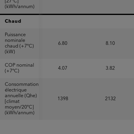
[27°C]
(kWh/annum)
Chaud
Puissance
nominale
6.80
8.10
chaud (+7°C)
(kW)
COP nominal
4.07
3.82
(+7°C)
Consommation
électrique
annuelle (Qhe)
1398
2132
[climat
moyen/20°C]
(kWh/annum)