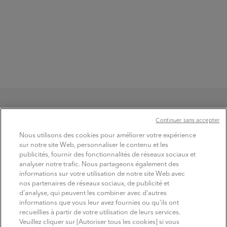
Continuer sans accepter
Nous utilisons des cookies pour améliorer votre expérience
sur notre site Web, personnaliser le contenu et les
publicités, fournir des fonctionnalités de réseaux sociaux et
TROUVER
analyser notre trafic. Nous partageons également des
les produits
informations sur votre utilisation de notre site Web avec
nos partenaires de réseaux sociaux, de publicité et
d'analyse, qui peuvent les combiner avec d'autres
informations que vous leur avez fournies ou qu'ils ont
recueillies à partir de votre utilisation de leurs services.
SUIVEZ MITSUBISHI ELECTRIC
Veuillez cliquer sur [Autoriser tous les cookies] si vous