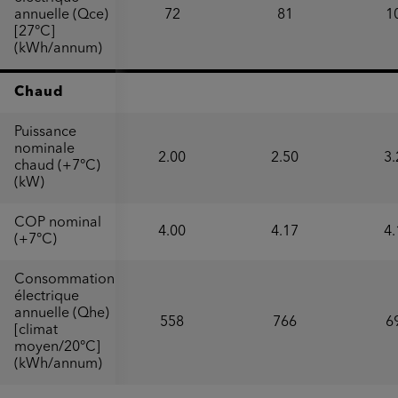
annuelle (Qce)
72
81
1
[27°C]
(kWh/annum)
Chaud
Puissance
nominale
2.00
2.50
3.
chaud (+7°C)
(kW)
COP nominal
4.00
4.17
4.
(+7°C)
Consommation
électrique
annuelle (Qhe)
558
766
6
[climat
moyen/20°C]
(kWh/annum)