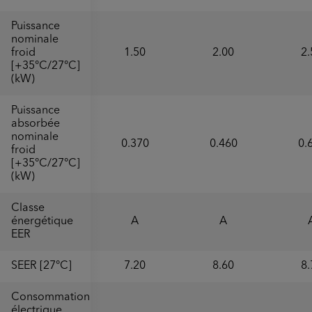
Puissance
nominale
froid
1.50
2.00
2.
[+35°C/27°C]
(kW)
Puissance
absorbée
nominale
0.370
0.460
0.
froid
[+35°C/27°C]
(kW)
Classe
énergétique
A
A
EER
SEER [27°C]
7.20
8.60
8.
Consommation
électrique