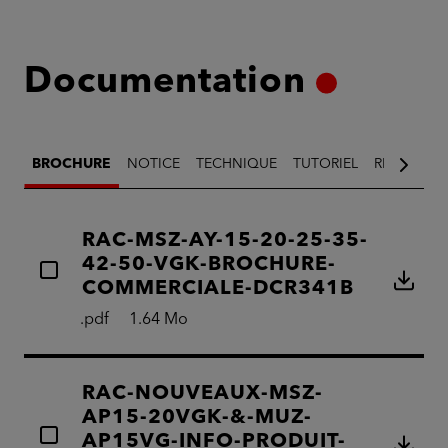
Documentation
BROCHURE
NOTICE
TECHNIQUE
TUTORIEL
RÉGLEMEN
RAC-MSZ-AY-15-20-25-35-
42-50-VGK-BROCHURE-
COMMERCIALE-DCR341B
.pdf
1.64 Mo
RAC-NOUVEAUX-MSZ-
AP15-20VGK-&-MUZ-
AP15VG-INFO-PRODUIT-