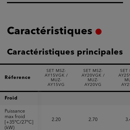
Caractéristiques
Caractéristiques principales
SET MSZ-
SET MSZ-
SET 
AY15VGK /
AY20VGK /
AY25
Réference
MUZ-
MUZ-
MU
AY15VG
AY20VG
AY2
Froid
Puissance
max froid
2.20
2.70
3.
[+35°C/27°C]
(kW)