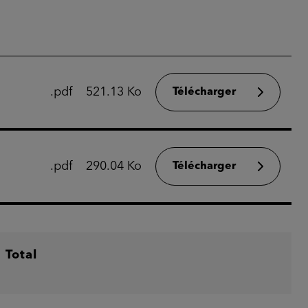
.pdf
521.13 Ko
Télécharger
.pdf
290.04 Ko
Télécharger
Total