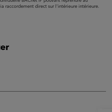
ndividuelle BACnet IP pouvant reprendre au
raccordement direct sur l'intérieure intérieure.
er