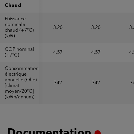
Chaud
Puissance
nominale
3.20
3.20
3.
chaud (+7°C)
(kW)
COP nominal
4.57
4.57
4.
(+7°C)
Consommation
électrique
annuelle (Qhe)
742
742
7
[climat
moyen/20°C]
(kWh/annum)
Documentation