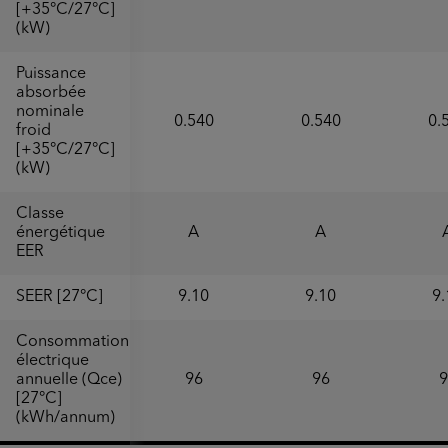
[+35°C/27°C]
(kW)
Puissance
absorbée
nominale
0.540
0.540
0.
froid
[+35°C/27°C]
(kW)
Classe
énergétique
A
A
EER
SEER [27°C]
9.10
9.10
9.
Consommation
électrique
annuelle (Qce)
96
96
9
[27°C]
(kWh/annum)