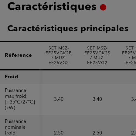
Caractéristiques
Caractéristiques principales
SET MSZ-
SET MSZ-
SET 
EF25VGK2B
EF25VGK2S
EF25
Réference
/ MUZ-
/ MUZ-
/ M
EF25VG2
EF25VG2
EF2
Froid
Puissance
max froid
3.40
3.40
3.
[+35°C/27°C]
(kW)
Puissance
nominale
froid
2.50
2.50
2.