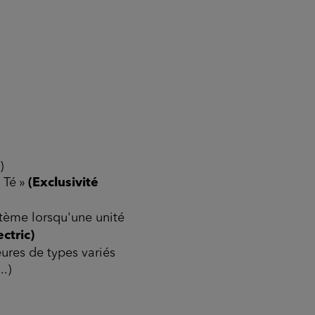
)
« Té »
(Exclusivité
stème lorsqu'une unité
ctric)
eures de types variés
..)