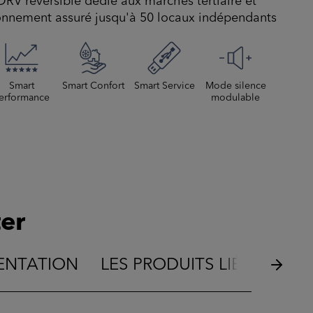
RV réversible dédié aux marchés tertiaire et
tionnement assuré jusqu'à 50 locaux indépendants
Smart
Smart Confort
Smart Service
Mode silence
erformance
modulable
er
NTATION
LES PRODUITS LIÉS