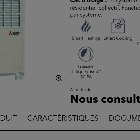
Cas d'usage :
Le système D
résidentiel collectif. Fonc
par système.
Smart Heating
Smart Cooling
P
Pression
statique jusqu'à
80 PA
A partir de
Nous consult
DUIT
CARACTÉRISTIQUES
DOCUME