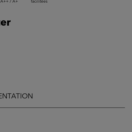
A++ / A+
facilitées
er
NTATION