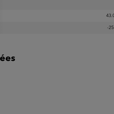
43.
-25
lées