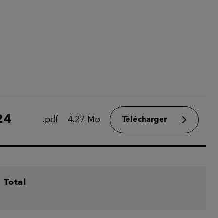
24
.pdf
4.27 Mo
Télécharger
Total