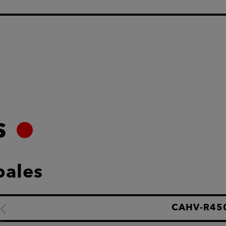
s
pales
CAHV-R45
Caractéristique suivante