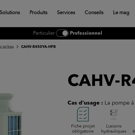
Solutions
Produits
Services
Conseils
Le mag
Particulier
Professionnel
r air/eau
CAHV-R450YA-HPB
CAHV-R
Cas d'usage :
La pompe à 
Fiche projet
Liaisons
obligatoire
hydrauliques
é