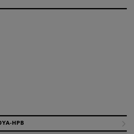
0YA-HPB
Caracté